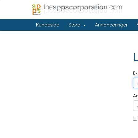
Kundeside
Store
Annonceringer
E-
A