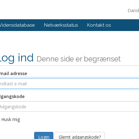
Dans
Vidensdatabase
Netværksstatus
Kontakt os
Log ind
Denne side er begrænset
mail adresse
dgangskode
Husk mig
Glemt adgangskode?