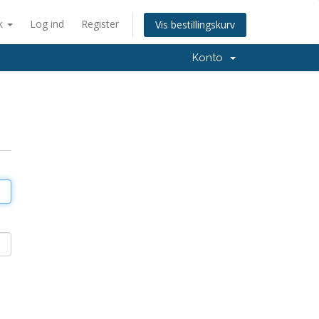
k
Log ind
Register
Vis bestillingskurv
Konto