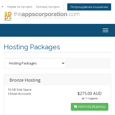
n
Најава на профил
Креирај профил
Потрошувачка кошничка
Togg
navig
Hosting Packages
Bronze Hosting
10 GB Disk Space
$275.00 AUD
3 Email Accounts
за 1 година
НАРАЧАЈ ВЕДНАШ