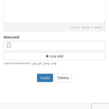
lines: 0 words: 0
saved
Manused
Lisa veel
Lubatud faililaiendid: .jpg, .gif, .jpeg, .png
Tühista