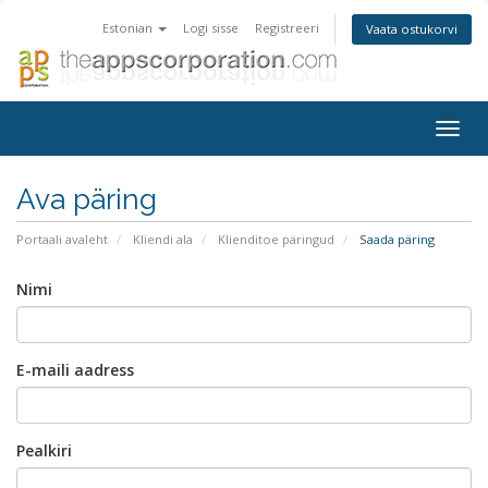
Estonian
Logi sisse
Registreeri
Vaata ostukorvi
Togg
navig
Ava päring
Portaali avaleht
Kliendi ala
Klienditoe päringud
Saada päring
Nimi
E-maili aadress
Pealkiri