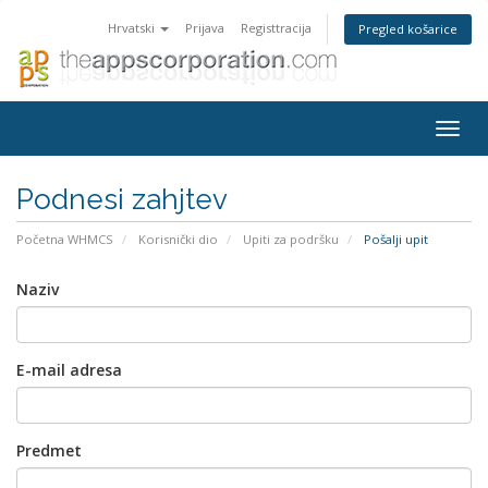
Hrvatski
Prijava
Registtracija
Pregled košarice
Togg
navig
Podnesi zahjtev
Početna WHMCS
Korisnički dio
Upiti za podršku
Pošalji upit
Naziv
E-mail adresa
Predmet