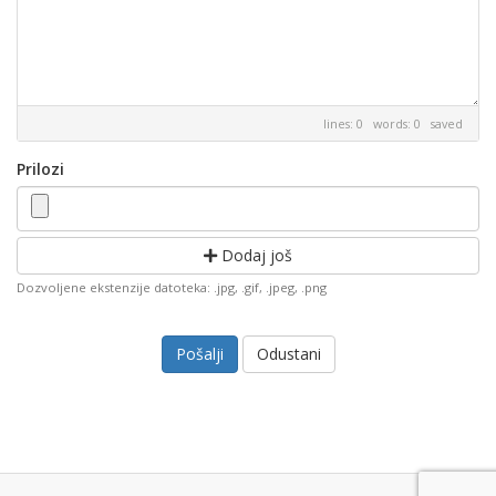
lines: 0 words: 0
saved
Prilozi
Dodaj još
Dozvoljene ekstenzije datoteka: .jpg, .gif, .jpeg, .png
Odustani