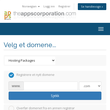
Norwegian
Logg inn
Registrer
Se handlevogn »
Togg
navig
Velg et domene...
Registrere et nytt domene
www.
Sjekk
Overfør domenet fra en annen registrar