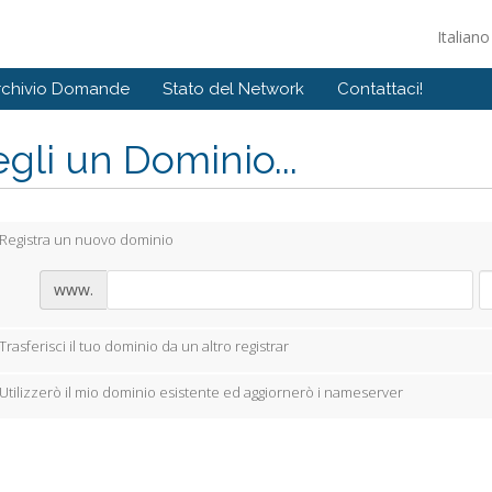
Italian
rchivio Domande
Stato del Network
Contattaci!
gli un Dominio...
Registra un nuovo dominio
www.
Trasferisci il tuo dominio da un altro registrar
Utilizzerò il mio dominio esistente ed aggiornerò i nameserver