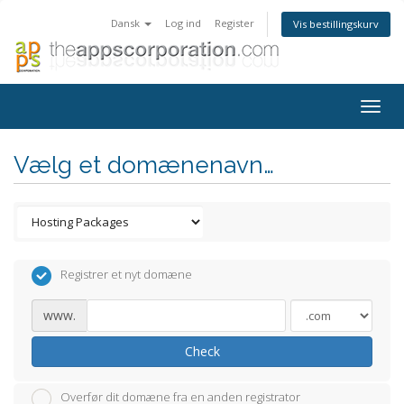
Dansk
Log ind
Register
Vis bestillingskurv
Togg
navig
Vælg et domænenavn…
Registrer et nyt domæne
www.
Check
Overfør dit domæne fra en anden registrator